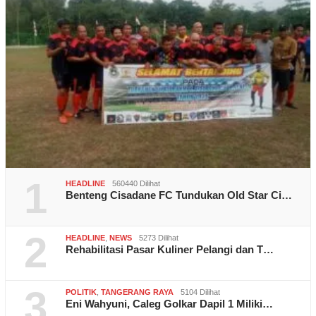
1
HEADLINE
560440 Dilihat
Benteng Cisadane FC Tundukan Old Star Ci…
2
HEADLINE
,
NEWS
5273 Dilihat
Rehabilitasi Pasar Kuliner Pelangi dan T…
3
POLITIK
,
TANGERANG RAYA
5104 Dilihat
Eni Wahyuni, Caleg Golkar Dapil 1 Miliki…