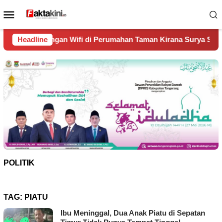
Loncat
Menu
ke
Mobile
konten
ifi di Perumahan Taman Kirana Surya Solear
Headline
Spanyol J
POLITIK
TAG:
PIATU
Ibu Meninggal, Dua Anak Piatu di Sepatan