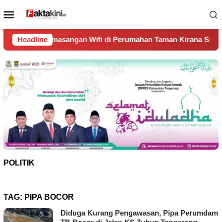
Loncat
Menu
ke
Mobile
konten
ngan Wifi di Perumahan Taman Kirana Surya Solear
Headline
Span
POLITIK
TAG:
PIPA BOCOR
Diduga Kurang Pengawasan, Pipa Perumdam