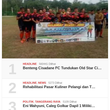
1
HEADLINE
560441 Dilihat
Benteng Cisadane FC Tundukan Old Star Ci…
2
HEADLINE
,
NEWS
5273 Dilihat
Rehabilitasi Pasar Kuliner Pelangi dan T…
3
POLITIK
,
TANGERANG RAYA
5109 Dilihat
Eni Wahyuni, Caleg Golkar Dapil 1 Miliki…