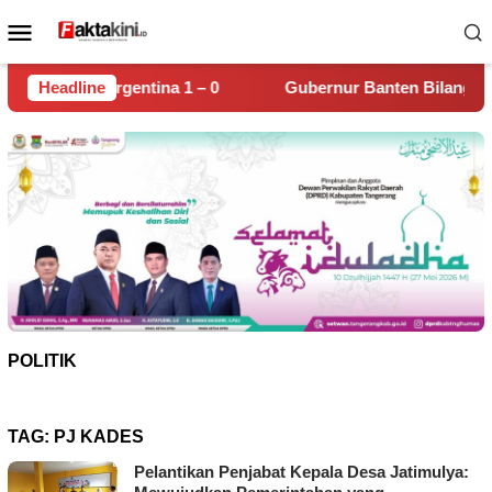
Loncat
Menu
ke
Mobile
konten
 – 0
Headline
Gubernur Banten Bilang Sudah Temukan Biang Kero
POLITIK
TAG:
PJ KADES
Pelantikan Penjabat Kepala Desa Jatimulya: