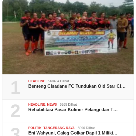
1
HEADLINE
560434 Dilihat
Benteng Cisadane FC Tundukan Old Star Ci…
2
HEADLINE
,
NEWS
5265 Dilihat
Rehabilitasi Pasar Kuliner Pelangi dan T…
3
POLITIK
,
TANGERANG RAYA
5096 Dilihat
Eni Wahyuni, Caleg Golkar Dapil 1 Miliki…