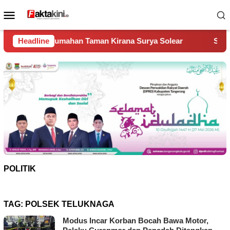
Loncat
Menu
ke
Mobile
konten
n Taman Kirana Surya Solear
Headline
Spanyol Juara Piala Dunia
POLITIK
TAG:
POLSEK TELUKNAGA
Modus Incar Korban Bocah Bawa Motor,