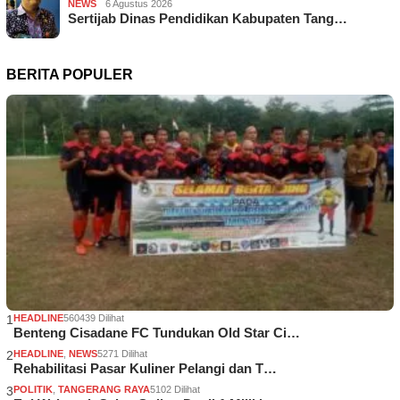
NEWS
6 Agustus 2026
Sertijab Dinas Pendidikan Kabupaten Tang…
BERITA POPULER
1
HEADLINE
560439 Dilihat
Benteng Cisadane FC Tundukan Old Star Ci…
2
HEADLINE
,
NEWS
5271 Dilihat
Rehabilitasi Pasar Kuliner Pelangi dan T…
3
POLITIK
,
TANGERANG RAYA
5102 Dilihat