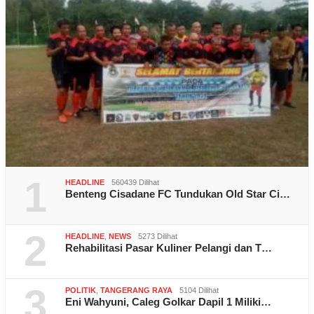
1
HEADLINE
560439 Dilihat
Benteng Cisadane FC Tundukan Old Star Ci…
2
HEADLINE
,
NEWS
5273 Dilihat
Rehabilitasi Pasar Kuliner Pelangi dan T…
3
POLITIK
,
TANGERANG RAYA
5104 Dilihat
Eni Wahyuni, Caleg Golkar Dapil 1 Miliki…