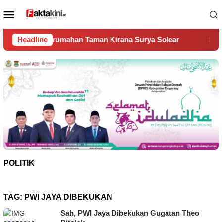
Loncat
Menu
ke
Mobile
konten
an Taman Kirana Surya Solear
Headline
Spanyol Juara Piala Dunia
POLITIK
TAG:
PWI JAYA DIBEKUKAN
Sah, PWI Jaya Dibekukan Gugatan Theo