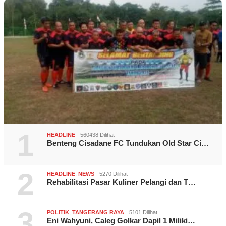
1
HEADLINE
560438 Dilihat
Benteng Cisadane FC Tundukan Old Star Ci…
2
HEADLINE
,
NEWS
5270 Dilihat
Rehabilitasi Pasar Kuliner Pelangi dan T…
3
POLITIK
,
TANGERANG RAYA
5101 Dilihat
Eni Wahyuni, Caleg Golkar Dapil 1 Miliki…