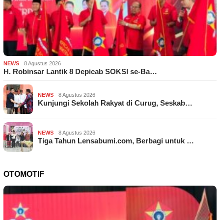
NEWS
8 Agustus 2026
H. Robinsar Lantik 8 Depicab SOKSI se-Ba…
NEWS
8 Agustus 2026
Kunjungi Sekolah Rakyat di Curug, Seskab…
NEWS
8 Agustus 2026
Tiga Tahun Lensabumi.com, Berbagi untuk …
OTOMOTIF