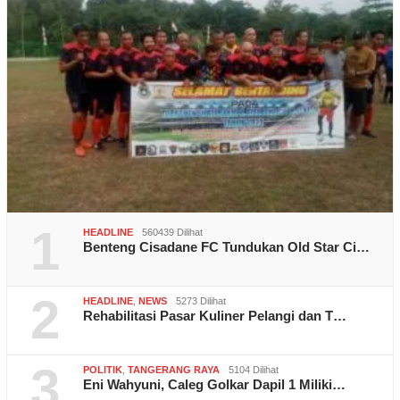
1
HEADLINE
560439 Dilihat
Benteng Cisadane FC Tundukan Old Star Ci…
2
HEADLINE
,
NEWS
5273 Dilihat
Rehabilitasi Pasar Kuliner Pelangi dan T…
3
POLITIK
,
TANGERANG RAYA
5104 Dilihat
Eni Wahyuni, Caleg Golkar Dapil 1 Miliki…