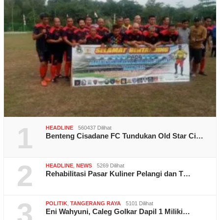
1
HEADLINE
560437 Dilihat
Benteng Cisadane FC Tundukan Old Star Ci…
2
HEADLINE
,
NEWS
5269 Dilihat
Rehabilitasi Pasar Kuliner Pelangi dan T…
3
POLITIK
,
TANGERANG RAYA
5101 Dilihat
Eni Wahyuni, Caleg Golkar Dapil 1 Miliki…