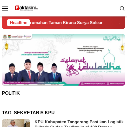
Loncat
Menu
ke
Mobile
konten
n Taman Kirana Surya Solear
Headline
Spanyol Juara Piala Dunia
POLITIK
TAG:
SEKRETARIS KPU
KPU Kabupaten Tangerang Pastikan Logistik