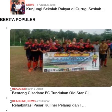
NEWS
8 Agustus 2026
Kunjungi Sekolah Rakyat di Curug, Seskab…
BERITA POPULER
1
HEADLINE
560441 Dilihat
Benteng Cisadane FC Tundukan Old Star Ci…
2
HEADLINE
,
NEWS
5273 Dilihat
Rehabilitasi Pasar Kuliner Pelangi dan T…