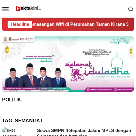
Loncat
Menu
ke
Mobile
konten
ngan Wifi di Perumahan Taman Kirana Surya Solear
Headline
Span
POLITIK
TAG:
SEMANGAT
Siswa SMPN 4 Sepatan Jalani MPLS dengan