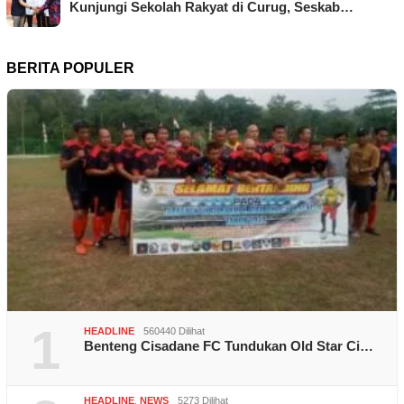
Kunjungi Sekolah Rakyat di Curug, Seskab…
BERITA POPULER
1
HEADLINE
560440 Dilihat
Benteng Cisadane FC Tundukan Old Star Ci…
HEADLINE
,
NEWS
5273 Dilihat