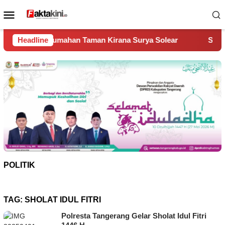
Loncat
Menu
ke
Mobile
konten
an Taman Kirana Surya Solear
Headline
Spanyol Juara Piala Dunia
POLITIK
TAG:
SHOLAT IDUL FITRI
Polresta Tangerang Gelar Sholat Idul Fitri