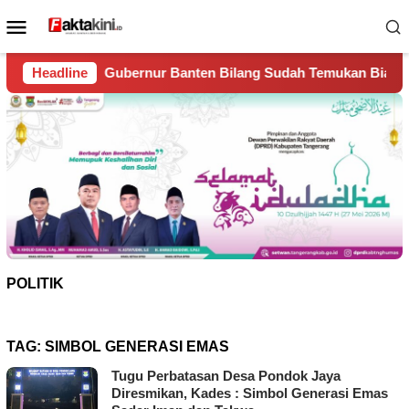
Loncat
Menu
ke
Mobile
konten
r Banten Bilang Sudah Temukan Biang Kerok Sungai Cisadane 
Headline
POLITIK
TAG:
SIMBOL GENERASI EMAS
Tugu Perbatasan Desa Pondok Jaya
Diresmikan, Kades : Simbol Generasi Emas