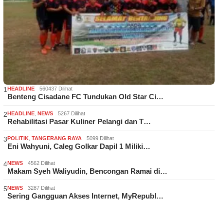
1
HEADLINE
560437 Dilihat
Benteng Cisadane FC Tundukan Old Star Ci…
2
HEADLINE
,
NEWS
5267 Dilihat
Rehabilitasi Pasar Kuliner Pelangi dan T…
3
POLITIK
,
TANGERANG RAYA
5099 Dilihat
Eni Wahyuni, Caleg Golkar Dapil 1 Miliki…
4
NEWS
4562 Dilihat
Makam Syeh Waliyudin, Bencongan Ramai di…
5
NEWS
3287 Dilihat
Sering Gangguan Akses Internet, MyRepubl…