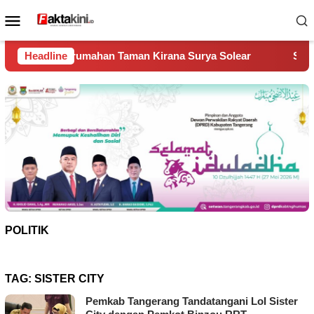
Loncat
Menu
ke
Mobile
konten
mahan Taman Kirana Surya Solear
Headline
Spanyol Juara Piala D
POLITIK
TAG:
SISTER CITY
Pemkab Tangerang Tandatangani LoI Sister