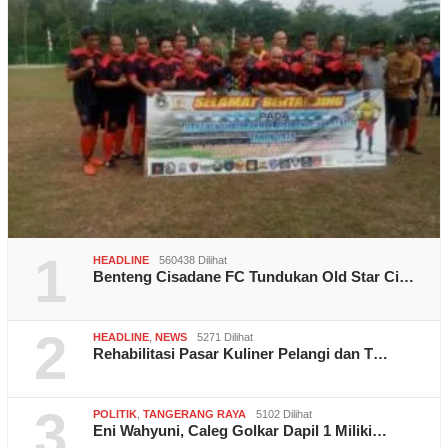
1
HEADLINE
560438 Dilihat
Benteng Cisadane FC Tundukan Old Star Ci…
2
HEADLINE
,
NEWS
5271 Dilihat
Rehabilitasi Pasar Kuliner Pelangi dan T…
3
POLITIK
,
TANGERANG RAYA
5102 Dilihat
Eni Wahyuni, Caleg Golkar Dapil 1 Miliki…