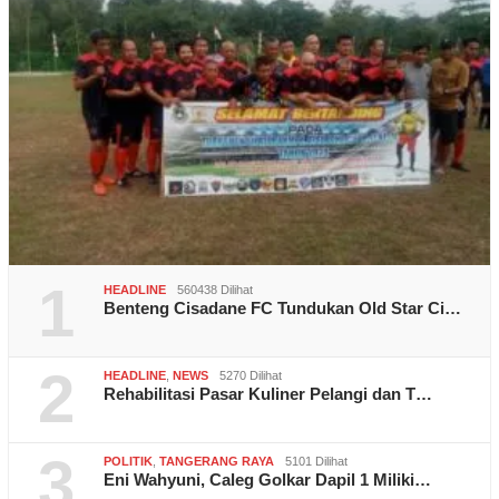
1
HEADLINE
560438 Dilihat
Benteng Cisadane FC Tundukan Old Star Ci…
2
HEADLINE
,
NEWS
5270 Dilihat
Rehabilitasi Pasar Kuliner Pelangi dan T…
3
POLITIK
,
TANGERANG RAYA
5101 Dilihat
Eni Wahyuni, Caleg Golkar Dapil 1 Miliki…