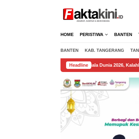
Loncat
ke
konten
HOME
PERISTIWA
BANTEN
BANTEN
KAB. TANGERANG
TAN
Spanyol Juara Piala Dunia 2026, Kalahkan Argentina 1 – 0
Headline