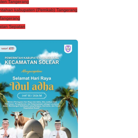
ten Tangerang
ntahan kabupaten (Pemkab) Tangerang
 Tangerang
tan Sepatan