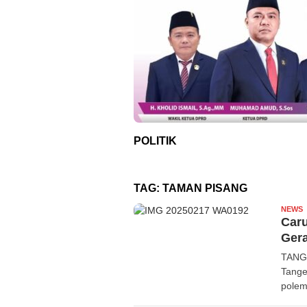
POLITIK
TAG:
TAMAN PISANG
NEWS
R
Caru
Ger
TANGE
Tange
polem