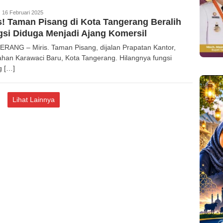
edaksi
16 Februari 2025
s! Taman Pisang di Kota Tangerang Beralih
si Diduga Menjadi Ajang Komersil
RANG – Miris. Taman Pisang, dijalan Prapatan Kantor,
ahan Karawaci Baru, Kota Tangerang. Hilangnya fungsi
 […]
Lihat Lainnya