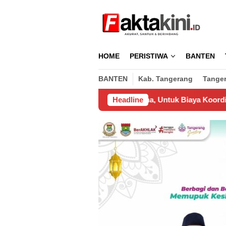
Loncat
ke
konten
HOME
PERISTIWA
BANTEN
BANTEN
Kab. Tangerang
Tange
keluarkan Pengusaha, Untuk Biaya Koordinasi Pemasangan Wifi
Headline