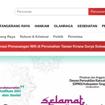
Pencaria
TANGERANG RAYA
HANKAM
OLAHRAGA
KESEHATAN
P
rang Raya
Hukum & Kriminal
Politik
Peristiwa
 di Perumahan Taman Kirana Surya Solear
Spanyol Juara