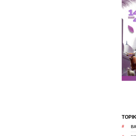
TOPI
B