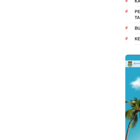
K
PE
T
BU
K