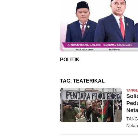
POLITIK
TAG:
TEATERIKAL
TANGE
Soli
Pedu
Net
TANGE
Netan