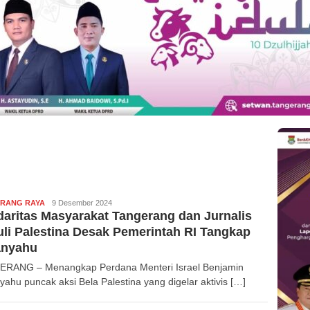
RANG RAYA
Redaksi
9 Desember 2024
daritas Masyarakat Tangerang dan Jurnalis
li Palestina Desak Pemerintah RI Tangkap
anyahu
RANG – Menangkap Perdana Menteri Israel Benjamin
yahu puncak aksi Bela Palestina yang digelar aktivis […]