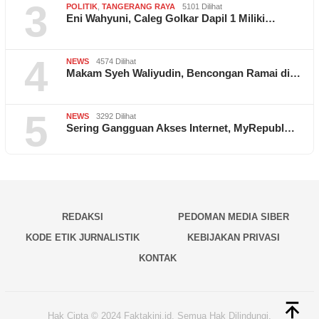
3
POLITIK
,
TANGERANG RAYA
5101 Dilihat
Eni Wahyuni, Caleg Golkar Dapil 1 Miliki…
4
NEWS
4574 Dilihat
Makam Syeh Waliyudin, Bencongan Ramai di…
5
NEWS
3292 Dilihat
Sering Gangguan Akses Internet, MyRepubl…
REDAKSI
PEDOMAN MEDIA SIBER
KODE ETIK JURNALISTIK
KEBIJAKAN PRIVASI
KONTAK
Hak Cipta © 2024 Faktakini.id, Semua Hak Dilindungi.