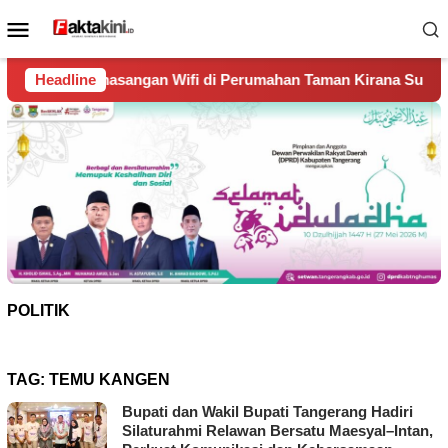
Loncat
Menu
ke
Mobile
konten
n Wifi di Perumahan Taman Kirana Surya Solear
Headline
Spanyol
POLITIK
TAG:
TEMU KANGEN
Bupati dan Wakil Bupati Tangerang Hadiri
Silaturahmi Relawan Bersatu Maesyal–Intan,