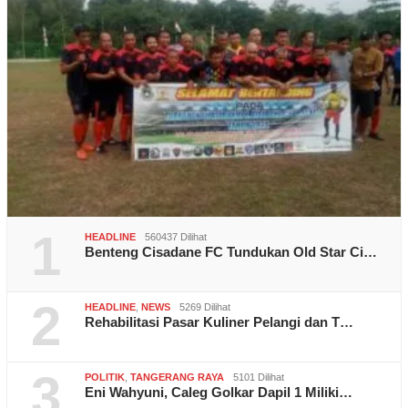
1
HEADLINE
560437 Dilihat
Benteng Cisadane FC Tundukan Old Star Ci…
2
HEADLINE
,
NEWS
5269 Dilihat
Rehabilitasi Pasar Kuliner Pelangi dan T…
3
POLITIK
,
TANGERANG RAYA
5101 Dilihat
Eni Wahyuni, Caleg Golkar Dapil 1 Miliki…