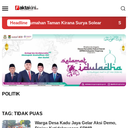
Loncat
Menu
ke
Mobile
konten
n Taman Kirana Surya Solear
Headline
Spanyol Juara Piala Dunia
POLITIK
TAG:
TIDAK PUAS
Warga Desa Kadu Jaya Gelar Aksi Demo,