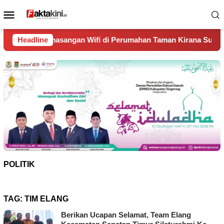
Loncat
Menu
ke
Mobile
konten
an Wifi di Perumahan Taman Kirana Surya Solear
Headline
Spanyo
POLITIK
TAG:
TIM ELANG
Berikan Ucapan Selamat, Team Elang