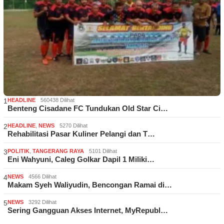
1
HEADLINE
560438 Dilihat
Benteng Cisadane FC Tundukan Old Star Ci…
2
HEADLINE
,
NEWS
5270 Dilihat
Rehabilitasi Pasar Kuliner Pelangi dan T…
3
POLITIK
,
TANGERANG RAYA
5101 Dilihat
Eni Wahyuni, Caleg Golkar Dapil 1 Miliki…
4
NEWS
4566 Dilihat
Makam Syeh Waliyudin, Bencongan Ramai di…
5
NEWS
3292 Dilihat
Sering Gangguan Akses Internet, MyRepubl…