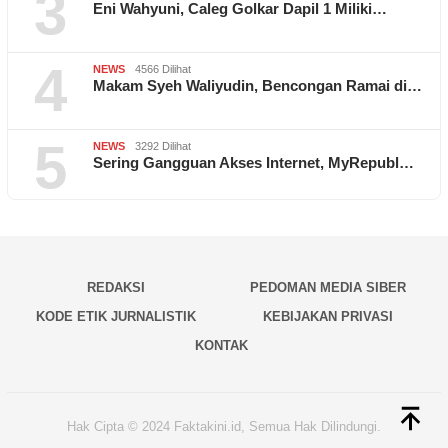
3
Eni Wahyuni, Caleg Golkar Dapil 1 Miliki…
4
NEWS
4566 Dilihat
Makam Syeh Waliyudin, Bencongan Ramai di…
5
NEWS
3292 Dilihat
Sering Gangguan Akses Internet, MyRepubl…
REDAKSI
PEDOMAN MEDIA SIBER
KODE ETIK JURNALISTIK
KEBIJAKAN PRIVASI
KONTAK
Hak Cipta © 2024 Faktakini.id, Semua Hak Dilindungi.