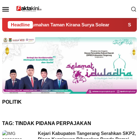
Loncat
Menu
ke
Mobile
konten
Taman Kirana Surya Solear
Headline
Spanyol Juara Piala Dunia 2
POLITIK
TAG:
TINDAK PIDANA PERPAJAKAN
Kejari Kabupaten Tangerang Serahkan SKP2,