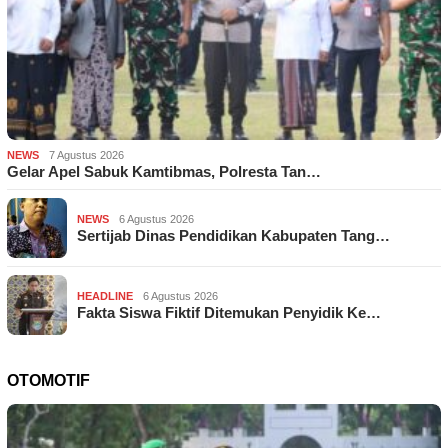
NEWS
7 Agustus 2026
Gelar Apel Sabuk Kamtibmas, Polresta Tan…
NEWS
6 Agustus 2026
Sertijab Dinas Pendidikan Kabupaten Tang…
HEADLINE
6 Agustus 2026
Fakta Siswa Fiktif Ditemukan Penyidik Ke…
OTOMOTIF