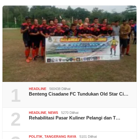
1
HEADLINE
560438 Dilihat
Benteng Cisadane FC Tundukan Old Star Ci…
2
HEADLINE
,
NEWS
5270 Dilihat
Rehabilitasi Pasar Kuliner Pelangi dan T…
POLITIK
,
TANGERANG RAYA
5101 Dilihat