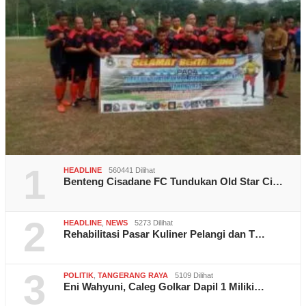
1
HEADLINE
560441 Dilihat
Benteng Cisadane FC Tundukan Old Star Ci…
2
HEADLINE
,
NEWS
5273 Dilihat
Rehabilitasi Pasar Kuliner Pelangi dan T…
3
POLITIK
,
TANGERANG RAYA
5109 Dilihat
Eni Wahyuni, Caleg Golkar Dapil 1 Miliki…