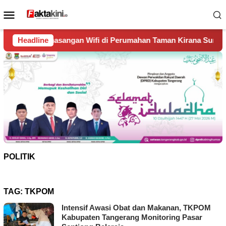
Loncat
Menu
ke
Mobile
konten
an Wifi di Perumahan Taman Kirana Surya Solear
Headline
Spany
POLITIK
TAG:
TKPOM
Intensif Awasi Obat dan Makanan, TKPOM
Kabupaten Tangerang Monitoring Pasar