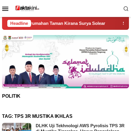
Loncat
Menu
ke
Mobile
konten
an Taman Kirana Surya Solear
Headline
Spanyol Juara Piala Dunia
POLITIK
TAG:
TPS 3R MUSTIKA IKHLAS
DLHK Uji Tekhnologi AWS Pyrolisis TPS 3R