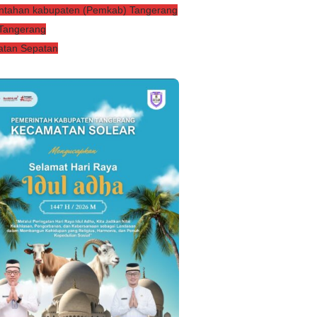
ntahan kabupaten (Pemkab) Tangerang
 Tangerang
tan Sepatan