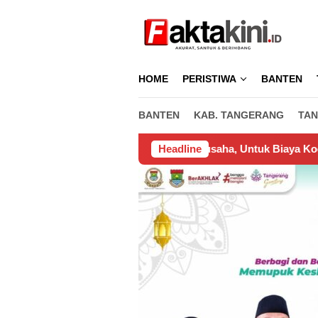
Loncat
ke
konten
HOME
PERISTIWA
BANTEN
BANTEN
KAB. TANGERANG
TAN
Dikeluarkan Pengusaha, Untuk Biaya Koordinasi Pemasangan W
Headline