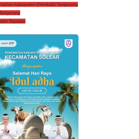
ntahan kabupaten (Pemkab) Tangerang
 Tangerang
tan Sepatan