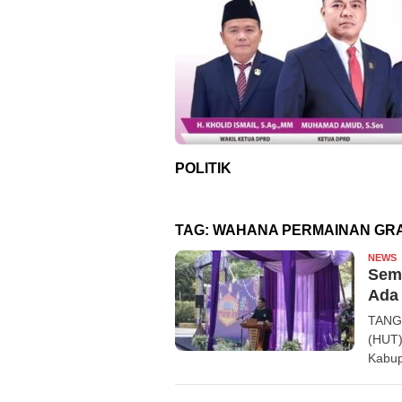
POLITIK
TAG:
WAHANA PERMAINAN GRA
NEWS
R
Sema
Ada
TANGE
(HUT)
Kabup