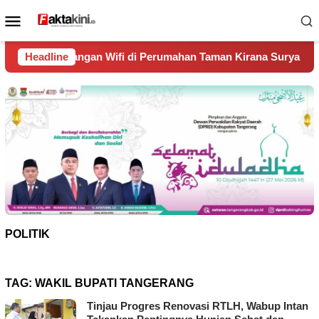
Loncat
Menu
ke
Mobile
konten
Wifi di Perumahan Taman Kirana Surya Solear
Headline
Spanyol J
POLITIK
TAG:
WAKIL BUPATI TANGERANG
Tinjau Progres Renovasi RTLH, Wabup Intan