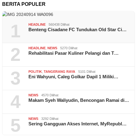
BERITA POPULER
1
HEADLINE
560438 Dilihat
Benteng Cisadane FC Tundukan Old Star Ci…
2
HEADLINE
,
NEWS
5270 Dilihat
Rehabilitasi Pasar Kuliner Pelangi dan T…
3
POLITIK
,
TANGERANG RAYA
5101 Dilihat
Eni Wahyuni, Caleg Golkar Dapil 1 Miliki…
4
NEWS
4570 Dilihat
Makam Syeh Waliyudin, Bencongan Ramai di…
5
NEWS
3292 Dilihat
Sering Gangguan Akses Internet, MyRepubl…