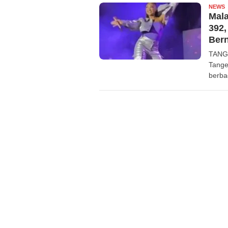
NEWS
R
Mal
392,
Ber
TANG
Tange
berba