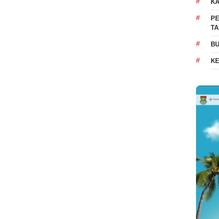
K
PE
T
BU
K