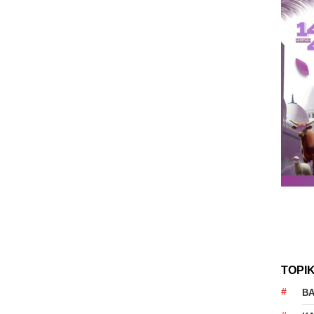
TOPI
B