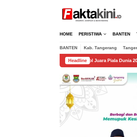
Loncat
ke
konten
HOME
PERISTIWA
BANTEN
BANTEN
Kab. Tangerang
Tange
ar
Spanyol Juara Piala Dunia 2026, Kalahkan Argentina 1
Headline