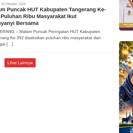
edaksi
15 Oktober 2024
am Puncak HUT Kabupaten Tangerang Ke-
 Puluhan Ribu Masyarakat Ikut
nyanyi Bersama
ERANG – Malam Puncak Peringatan HUT Kabupaten
rang Ke-392 disaksikan puluhan ribu masyarakat dari
gai […]
Lihat Lainnya