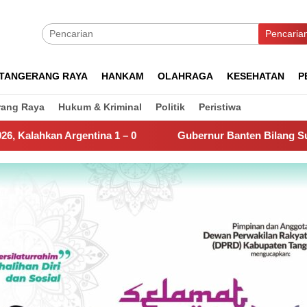
Pencaria
TANGERANG RAYA
HANKAM
OLAHRAGA
KESEHATAN
P
rang Raya
Hukum & Kriminal
Politik
Peristiwa
 – 0
Gubernur Banten Bilang Sudah Temukan Biang Kero