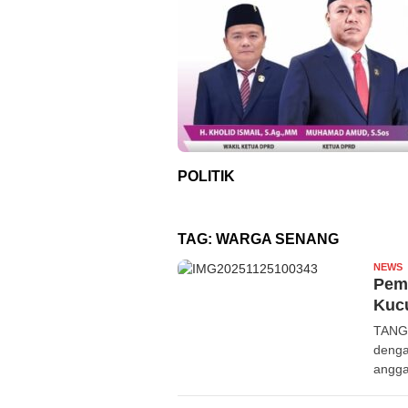
POLITIK
TAG:
WARGA SENANG
NEWS
R
Pem
Kuc
TANGE
denga
angga