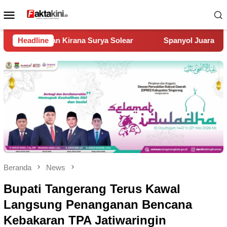
Loncat
Menu
ke
Mobile
konten
olear
Headline
Spanyol Juara Piala Dunia 2026, Kalahkan Argentin
Beranda
News
Bupati Tangerang Terus Kawal
Langsung Penanganan Bencana
Kebakaran TPA Jatiwaringin