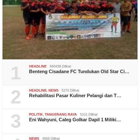
1
HEADLINE
560438 Dilihat
Benteng Cisadane FC Tundukan Old Star Ci…
2
HEADLINE
,
NEWS
5270 Dilihat
Rehabilitasi Pasar Kuliner Pelangi dan T…
3
POLITIK
,
TANGERANG RAYA
5101 Dilihat
Eni Wahyuni, Caleg Golkar Dapil 1 Miliki…
NEWS
4566 Dilihat