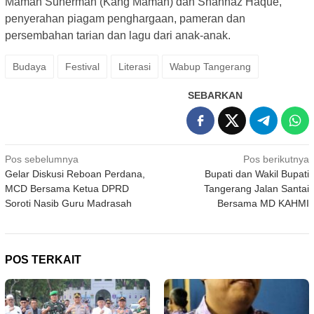
Maman Suherman (Kang Maman) dan Shahnaz Haque,
penyerahan piagam penghargaan, pameran dan
persembahan tarian dan lagu dari anak-anak.
Budaya
Festival
Literasi
Wabup Tangerang
SEBARKAN
Navigasi
Pos sebelumnya
Pos berikutnya
Gelar Diskusi Reboan Perdana,
Bupati dan Wakil Bupati
pos
MCD Bersama Ketua DPRD
Tangerang Jalan Santai
Soroti Nasib Guru Madrasah
Bersama MD KAHMI
POS TERKAIT