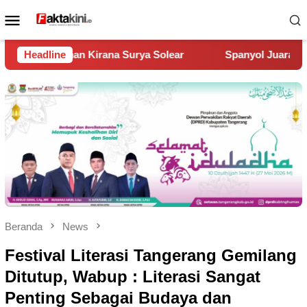
Loncat
Menu
ke
Mobile
konten
Solear
Headline
Spanyol Juara Piala Dunia 2026, Kalahkan Argenti
Beranda
News
Festival Literasi Tangerang Gemilang
Ditutup, Wabup : Literasi Sangat
Penting Sebagai Budaya dan