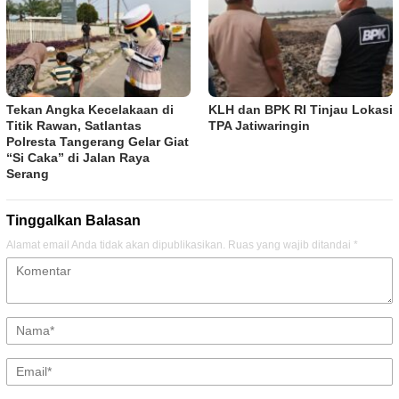
Tekan Angka Kecelakaan di
KLH dan BPK RI Tinjau Lokasi
Titik Rawan, Satlantas
TPA Jatiwaringin
Polresta Tangerang Gelar Giat
“Si Caka” di Jalan Raya
Serang
Tinggalkan Balasan
Alamat email Anda tidak akan dipublikasikan.
Ruas yang wajib ditandai
*