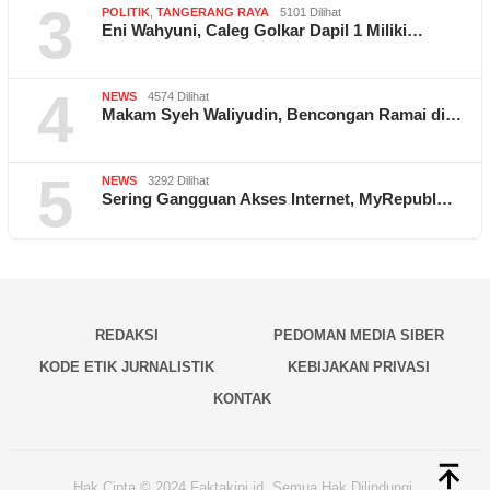
3
POLITIK
,
TANGERANG RAYA
5101 Dilihat
Eni Wahyuni, Caleg Golkar Dapil 1 Miliki…
4
NEWS
4574 Dilihat
Makam Syeh Waliyudin, Bencongan Ramai di…
5
NEWS
3292 Dilihat
Sering Gangguan Akses Internet, MyRepubl…
REDAKSI
PEDOMAN MEDIA SIBER
KODE ETIK JURNALISTIK
KEBIJAKAN PRIVASI
KONTAK
Hak Cipta © 2024 Faktakini.id, Semua Hak Dilindungi.