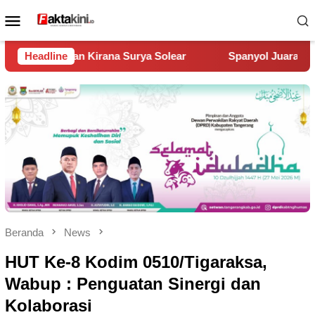
Loncat
Menu
ke
Mobile
konten
Solear
Headline
Spanyol Juara Piala Dunia 2026, Kalahkan Argenti
Beranda
News
HUT Ke-8 Kodim 0510/Tigaraksa,
Wabup : Penguatan Sinergi dan
Kolaborasi