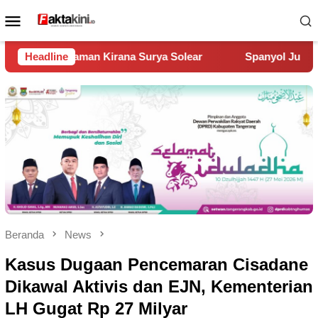
Loncat
Menu
ke
Mobile
konten
 Surya Solear
Headline
Spanyol Juara Piala Dunia 2026, Kalahkan
Beranda
News
Kasus Dugaan Pencemaran Cisadane
Dikawal Aktivis dan EJN, Kementerian
LH Gugat Rp 27 Milyar