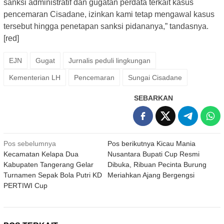
sanksi administratif dan gugatan perdata terkait kasus
pencemaran Cisadane, izinkan kami tetap mengawal kasus
tersebut hingga penetapan sanksi pidananya,” tandasnya.
[red]
EJN
Gugat
Jurnalis peduli lingkungan
Kementerian LH
Pencemaran
Sungai Cisadane
SEBARKAN
Navigasi
Pos sebelumnya
Pos berikutnya
Kicau Mania
Kecamatan Kelapa Dua
Nusantara Bupati Cup Resmi
pos
Kabupaten Tangerang Gelar
Dibuka, Ribuan Pecinta Burung
Turnamen Sepak Bola Putri KD
Meriahkan Ajang Bergengsi
PERTIWI Cup