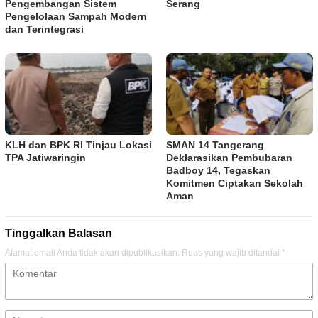
Pengembangan Sistem
Serang
Pengelolaan Sampah Modern
dan Terintegrasi
KLH dan BPK RI Tinjau Lokasi
SMAN 14 Tangerang
TPA Jatiwaringin
Deklarasikan Pembubaran
Badboy 14, Tegaskan
Komitmen Ciptakan Sekolah
Aman
Tinggalkan Balasan
Alamat email Anda tidak akan dipublikasikan.
Ruas yang wajib ditandai
*