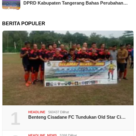
DPRD Kabupaten Tangerang Bahas Perubahan…
BERITA POPULER
1
HEADLINE
560437 Dilihat
Benteng Cisadane FC Tundukan Old Star Ci…
HEADLINE
,
NEWS
5268 Dilihat