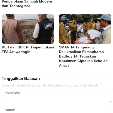
Pengelolaan Sampah Modern
dan Terintegrasi
KLH dan BPK RI Tinjau Lokasi
SMAN 14 Tangerang
TPA Jatiwaringin
Deklarasikan Pembubaran
Badboy 14, Tegaskan
Komitmen Ciptakan Sekolah
Aman
Tinggalkan Balasan
Alamat email Anda tidak akan dipublikasikan.
Ruas yang wajib ditandai
*