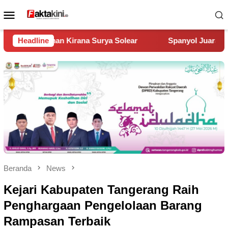
Loncat
Menu
ke
Mobile
konten
 Solear
Headline
Spanyol Juara Piala Dunia 2026, Kalahkan Argent
Beranda
News
Kejari Kabupaten Tangerang Raih
Penghargaan Pengelolaan Barang
Rampasan Terbaik