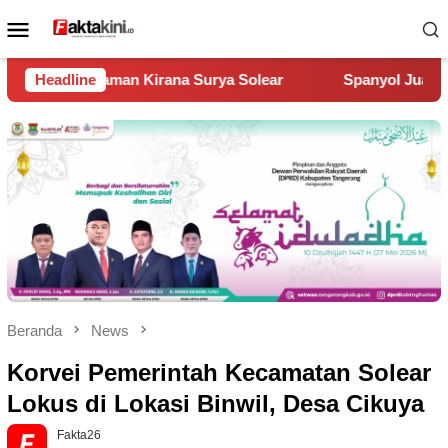
Loncat
Menu
ke
Mobile
konten
urya Solear
Headline
Spanyol Juara Piala Dunia 2026, Kalahkan Ar
Beranda
News
Korvei Pemerintah Kecamatan Solear
Lokus di Lokasi Binwil, Desa Cikuya
Fakta26