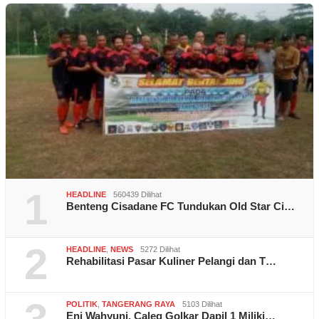
1
HEADLINE
560439 Dilihat
Benteng Cisadane FC Tundukan Old Star Ci…
2
HEADLINE
,
NEWS
5272 Dilihat
Rehabilitasi Pasar Kuliner Pelangi dan T…
POLITIK
,
TANGERANG RAYA
5103 Dilihat
Eni Wahyuni, Caleg Golkar Dapil 1 Miliki…