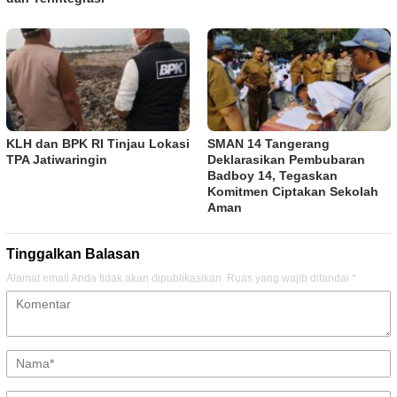
KLH dan BPK RI Tinjau Lokasi
SMAN 14 Tangerang
TPA Jatiwaringin
Deklarasikan Pembubaran
Badboy 14, Tegaskan
Komitmen Ciptakan Sekolah
Aman
Tinggalkan Balasan
Alamat email Anda tidak akan dipublikasikan.
Ruas yang wajib ditandai
*