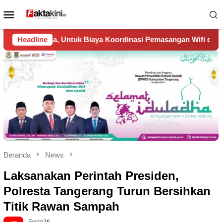
Loncat
Menu
ke
Mobile
konten
ordinasi Pemasangan Wifi di Perumahan Taman Kirana Surya So
Headline
Beranda
News
Laksanakan Perintah Presiden,
Polresta Tangerang Turun Bersihkan
Titik Rawan Sampah
Fakta26