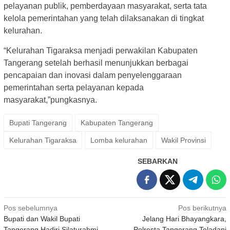
pelayanan publik, pemberdayaan masyarakat, serta tata
kelola pemerintahan yang telah dilaksanakan di tingkat
kelurahan.
“Kelurahan Tigaraksa menjadi perwakilan Kabupaten
Tangerang setelah berhasil menunjukkan berbagai
pencapaian dan inovasi dalam penyelenggaraan
pemerintahan serta pelayanan kepada
masyarakat,”pungkasnya.
Bupati Tangerang
Kabupaten Tangerang
Kelurahan Tigaraksa
Lomba kelurahan
Wakil Provinsi
SEBARKAN
Navigasi
Pos sebelumnya
Pos berikutnya
Bupati dan Wakil Bupati
Jelang Hari Bhayangkara,
pos
Tangerang Hadiri Silaturahmi
Polresta Tangerang Teladani