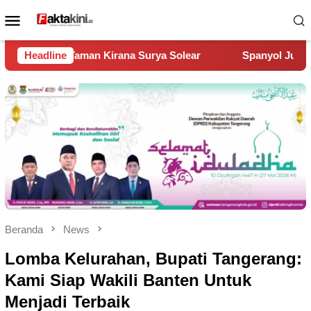
Loncat
Menu
ke
Mobile
konten
Surya Solear
Headline
Spanyol Juara Piala Dunia 2026, Kalahkan A
Beranda
News
Lomba Kelurahan, Bupati Tangerang:
Kami Siap Wakili Banten Untuk
Menjadi Terbaik