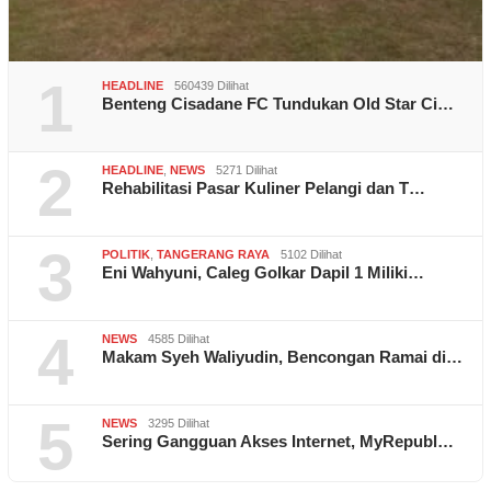
1
HEADLINE
560439 Dilihat
Benteng Cisadane FC Tundukan Old Star Ci…
2
HEADLINE
,
NEWS
5271 Dilihat
Rehabilitasi Pasar Kuliner Pelangi dan T…
3
POLITIK
,
TANGERANG RAYA
5102 Dilihat
Eni Wahyuni, Caleg Golkar Dapil 1 Miliki…
4
NEWS
4585 Dilihat
Makam Syeh Waliyudin, Bencongan Ramai di…
5
NEWS
3295 Dilihat
Sering Gangguan Akses Internet, MyRepubl…