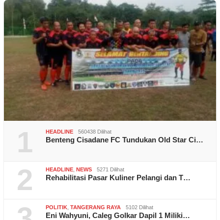
1
HEADLINE
560438 Dilihat
Benteng Cisadane FC Tundukan Old Star Ci…
2
HEADLINE
,
NEWS
5271 Dilihat
Rehabilitasi Pasar Kuliner Pelangi dan T…
3
POLITIK
,
TANGERANG RAYA
5102 Dilihat
Eni Wahyuni, Caleg Golkar Dapil 1 Miliki…