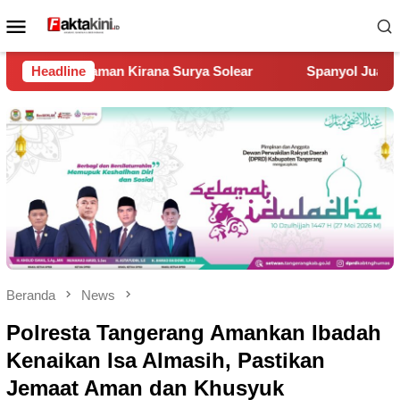
Loncat
Menu
ke
Mobile
konten
rya Solear
Headline
Spanyol Juara Piala Dunia 2026, Kalahkan Arg
Beranda
News
Polresta Tangerang Amankan Ibadah
Kenaikan Isa Almasih, Pastikan
Jemaat Aman dan Khusyuk