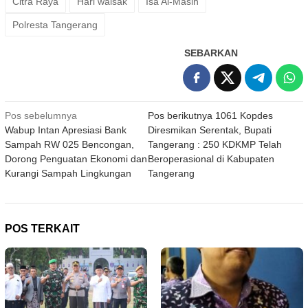
Citra Raya
Hari waisak
Isa Al-Masih
Polresta Tangerang
SEBARKAN
Navigasi
Pos sebelumnya
Pos berikutnya
1061 Kopdes
Wabup Intan Apresiasi Bank
Diresmikan Serentak, Bupati
pos
Sampah RW 025 Bencongan,
Tangerang : 250 KDKMP Telah
Dorong Penguatan Ekonomi dan
Beroperasional di Kabupaten
Kurangi Sampah Lingkungan
Tangerang
POS TERKAIT