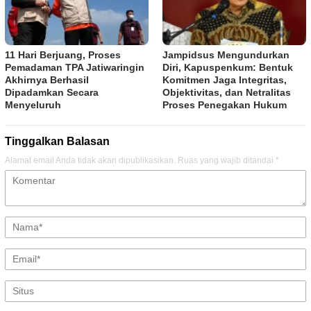
11 Hari Berjuang, Proses
Jampidsus Mengundurkan
Pemadaman TPA Jatiwaringin
Diri, Kapuspenkum: Bentuk
Akhirnya Berhasil
Komitmen Jaga Integritas,
Dipadamkan Secara
Objektivitas, dan Netralitas
Menyeluruh
Proses Penegakan Hukum
Tinggalkan Balasan
Alamat email Anda tidak akan dipublikasikan.
Ruas yang wajib ditandai
*