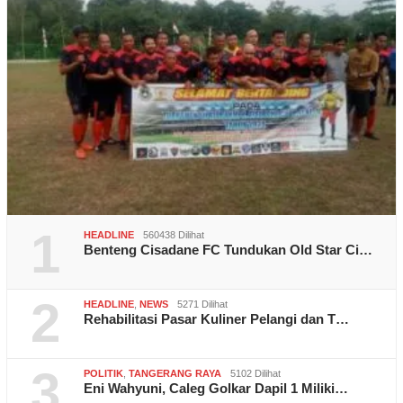
1
HEADLINE
560438 Dilihat
Benteng Cisadane FC Tundukan Old Star Ci…
2
HEADLINE
,
NEWS
5271 Dilihat
Rehabilitasi Pasar Kuliner Pelangi dan T…
3
POLITIK
,
TANGERANG RAYA
5102 Dilihat
Eni Wahyuni, Caleg Golkar Dapil 1 Miliki…