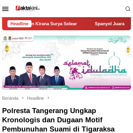
Loncat
Menu
ke
Mobile
konten
ear
Headline
Spanyol Juara Piala Dunia 2026, Kalahkan Argentina 1
Beranda
Headline
Polresta Tangerang Ungkap
Kronologis dan Dugaan Motif
Pembunuhan Suami di Tigaraksa