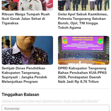
Ribuan Warga Tumpah Ruah
Gelar Apel Sabuk Kamtibmas,
Ikuti Gerak Jalan Sehat di
Polresta Tangerang Satukan
Tigaraksa
Buruh, Ojol, TNI hingga
Tokoh Agama
Sertijab Dinas Pendidikan
DPRD Kabupaten Tangerang
Kabupaten Tangerang,
Bahas Perubahan KUA-PPAS
Supriyadi : Jangka Pendek
2026, Pendapatan Daerah
Melanjutkan Program
Naik Jadi Rp 8,76 Triliun
Tinggalkan Balasan
Alamat email Anda tidak akan dipublikasikan.
Ruas yang wajib ditandai
*