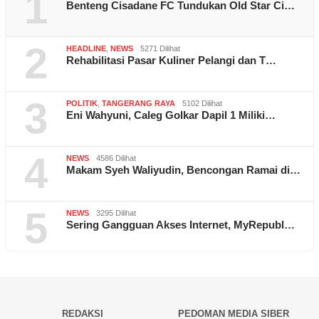
1
Benteng Cisadane FC Tundukan Old Star Ci…
2
HEADLINE
,
NEWS
5271 Dilihat
Rehabilitasi Pasar Kuliner Pelangi dan T…
3
POLITIK
,
TANGERANG RAYA
5102 Dilihat
Eni Wahyuni, Caleg Golkar Dapil 1 Miliki…
4
NEWS
4586 Dilihat
Makam Syeh Waliyudin, Bencongan Ramai di…
5
NEWS
3295 Dilihat
Sering Gangguan Akses Internet, MyRepubl…
REDAKSI
PEDOMAN MEDIA SIBER