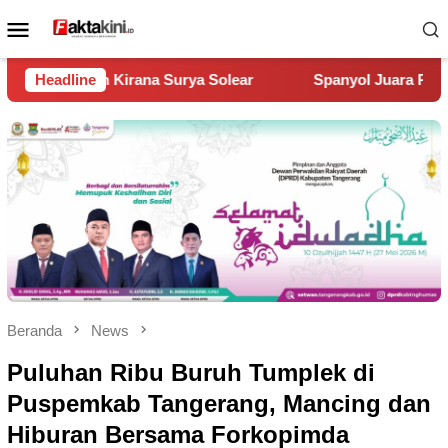
Loncat
Menu
ke
Mobile
konten
ear
Headline
Spanyol Juara Piala Dunia 2026, Kalahkan Argentina 
Beranda
News
Puluhan Ribu Buruh Tumplek di
Puspemkab Tangerang, Mancing dan
Hiburan Bersama Forkopimda