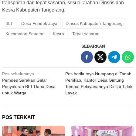
transparan dan tepat sasaran, sesuai arahan Dinsos dan
Kesra Kabupaten Tangerang.
BLT
Desa Pondok Jaya
Dinsos Kabupaten Tangerang
Kecamatan Sepatan
Kesra
Tepat sasaran
SEBARKAN
Navigasi
Pos sebelumnya
Pos berikutnya
Numpang di Tanah
Pemdes Sarakan Gelar
Pemkab, Kantor Desa Gintung
pos
Penyaluran BLT Dana Desa
Tempat Pelayanannya Dinilai Tidak
untuk Warga
Layak
POS TERKAIT