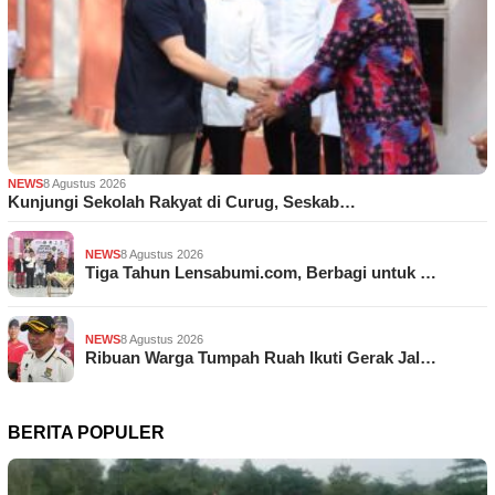
NEWS
8 Agustus 2026
Kunjungi Sekolah Rakyat di Curug, Seskab…
NEWS
8 Agustus 2026
Tiga Tahun Lensabumi.com, Berbagi untuk …
NEWS
8 Agustus 2026
Ribuan Warga Tumpah Ruah Ikuti Gerak Jal…
BERITA POPULER