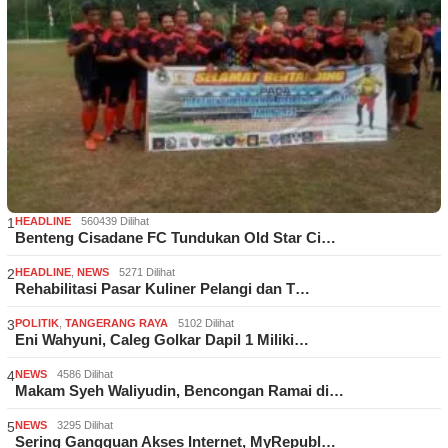
1
HEADLINE
560439 Dilihat
Benteng Cisadane FC Tundukan Old Star Ci…
2
HEADLINE
,
NEWS
5271 Dilihat
Rehabilitasi Pasar Kuliner Pelangi dan T…
3
POLITIK
,
TANGERANG RAYA
5102 Dilihat
Eni Wahyuni, Caleg Golkar Dapil 1 Miliki…
4
NEWS
4586 Dilihat
Makam Syeh Waliyudin, Bencongan Ramai di…
5
NEWS
3295 Dilihat
Sering Gangguan Akses Internet, MyRepubl…