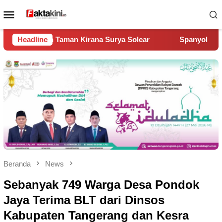
Loncat
Menu
ke
Mobile
konten
na Surya Solear
Headline
Spanyol Juara Piala Dunia 2026, Kalahk
Beranda
News
Sebanyak 749 Warga Desa Pondok
Jaya Terima BLT dari Dinsos
Kabupaten Tangerang dan Kesra