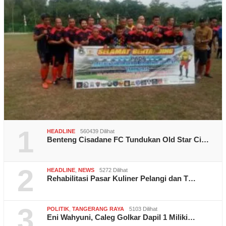
1
HEADLINE
560439 Dilihat
Benteng Cisadane FC Tundukan Old Star Ci…
2
HEADLINE
,
NEWS
5272 Dilihat
Rehabilitasi Pasar Kuliner Pelangi dan T…
3
POLITIK
,
TANGERANG RAYA
5103 Dilihat
Eni Wahyuni, Caleg Golkar Dapil 1 Miliki…