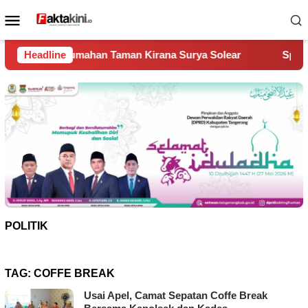
Loncat
Menu
ke
Mobile
konten
mahan Taman Kirana Surya Solear
Headline
Spanyol Juara Piala Du
POLITIK
TAG:
COFFE BREAK
Usai Apel, Camat Sepatan Coffe Break