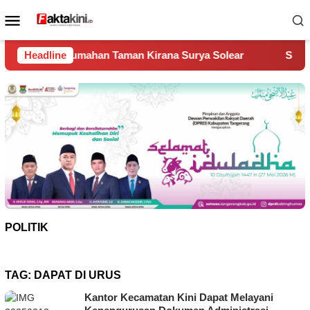
Loncat
Menu
ke
Mobile
konten
n Taman Kirana Surya Solear
Headline
Spanyol Juara Piala Dunia
POLITIK
TAG:
DAPAT DI URUS
Kantor Kecamatan Kini Dapat Melayani