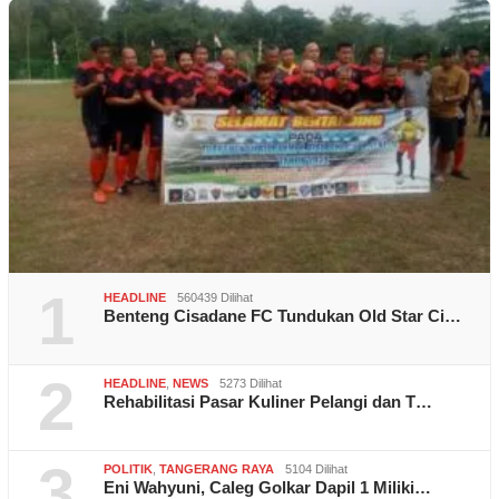
1
HEADLINE
560439 Dilihat
Benteng Cisadane FC Tundukan Old Star Ci…
2
HEADLINE
,
NEWS
5273 Dilihat
Rehabilitasi Pasar Kuliner Pelangi dan T…
3
POLITIK
,
TANGERANG RAYA
5104 Dilihat
Eni Wahyuni, Caleg Golkar Dapil 1 Miliki…