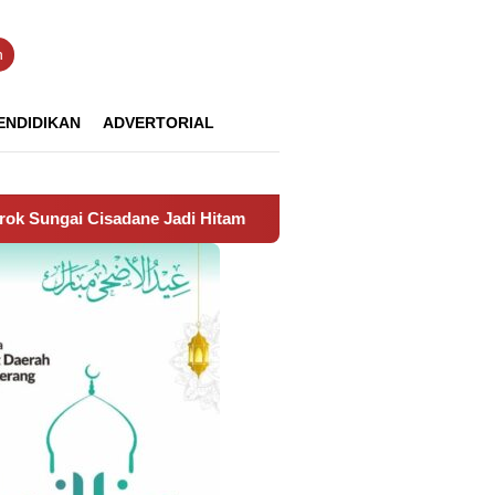
n
ENDIDIKAN
ADVERTORIAL
i Hitam
11 Hari Berjuang, Proses Pemadaman TPA Jati