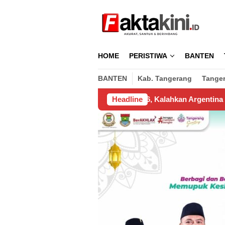
Loncat
ke
konten
HOME
PERISTIWA
BANTEN
BANTEN
Kab. Tangerang
Tange
a Piala Dunia 2026, Kalahkan Argentina 1 – 0
Headline
Gubernur B