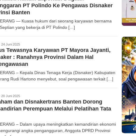
anggaran PT Polindo Ke Pengawas Disnaker
insi Banten
ERANG — Kuasa hukum dari seorang karyawan bernama
 Septian yang bekerja di PT Polindo […]
edaksi
24 Juni 2025
us Tewasnya Karyawan PT Mayora Jayanti,
aker : Ranahnya Provinsi Dalam Hal
engawasan
RANG – Kepala Dinas Tenaga Kerja (Disnaker) Kabupaten
rang Rudi Hartono menyebut, soal pengawasan terkait […]
edaksi
20 Juni 2025
aham dan Disnakertrans Banten Dorong
ndirian Perempuan Melalui Pelatihan Tata
RANG – Dalam upaya meningkatkan kemandirian ekonomi
engurangi angka pengangguran, Anggota DPRD Provinsi