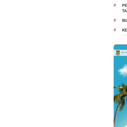
PE
T
BU
K