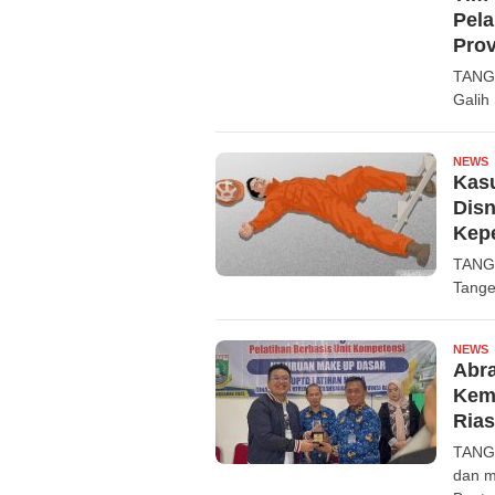
Pel
Prov
TANG
Galih
NEWS
R
Kas
Disn
Kep
TANGE
Tange
NEWS
R
Abr
Kema
Rias
TANGE
dan m