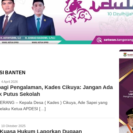
SI BANTEN
akta26
4 April 2026
agi Pengalaman, Kades Cikuya: Jangan Ada
k Putus Sekolah
RANG – Kepala Desa ( Kades ) Cikuya, Ade Sapei yang
selaku Ketua APDESI […]
edaksi
10 Oktober 2025
 Kuasa Hukum Laporkan Dugaan