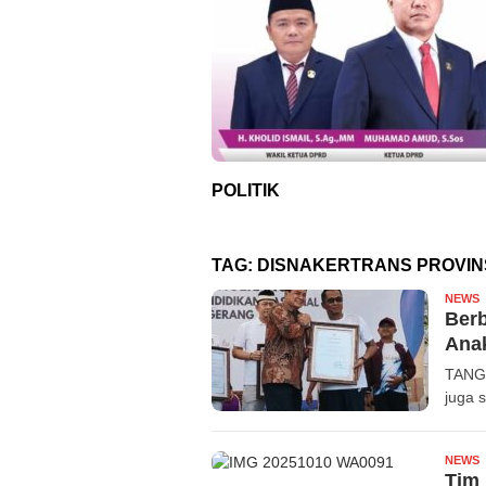
POLITIK
TAG:
DISNAKERTRANS PROVIN
NEWS
f
Berb
Ana
TANGE
juga 
NEWS
R
Tim