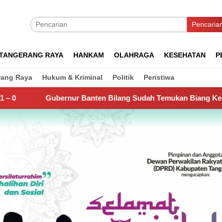
Pencaria
TANGERANG RAYA
HANKAM
OLAHRAGA
KESEHATAN
P
rang Raya
Hukum & Kriminal
Politik
Peristiwa
anten Bilang Sudah Temukan Biang Kerok Sungai Cisadane Jad