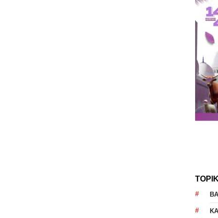
TOPI
B
K