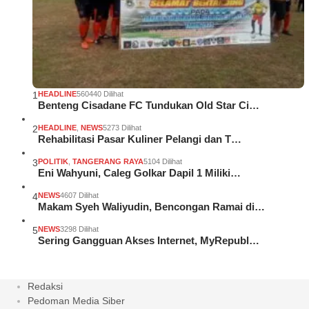
1
HEADLINE
560440 Dilihat
Benteng Cisadane FC Tundukan Old Star Ci…
2
HEADLINE
,
NEWS
5273 Dilihat
Rehabilitasi Pasar Kuliner Pelangi dan T…
3
POLITIK
,
TANGERANG RAYA
5104 Dilihat
Eni Wahyuni, Caleg Golkar Dapil 1 Miliki…
4
NEWS
4607 Dilihat
Makam Syeh Waliyudin, Bencongan Ramai di…
5
NEWS
3298 Dilihat
Sering Gangguan Akses Internet, MyRepubl…
Redaksi
Pedoman Media Siber