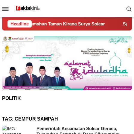
Loncat
Menu
ke
Mobile
konten
an Taman Kirana Surya Solear
Headline
Spanyol Juara Piala Dunia
POLITIK
TAG:
GEMPUR SAMPAH
Pemerintah Kecamatan Solear Gercep,