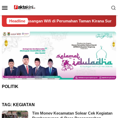
Loncat
Menu
ke
Mobile
konten
n Wifi di Perumahan Taman Kirana Surya Solear
Headline
Spanyo
POLITIK
TAG:
KEGIATAN
Tim Monev Kecamatan Solear Cek Kegiatan