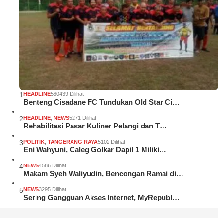
1
HEADLINE
560439 Dilihat
Benteng Cisadane FC Tundukan Old Star Ci…
2
HEADLINE
,
NEWS
5271 Dilihat
Rehabilitasi Pasar Kuliner Pelangi dan T…
3
POLITIK
,
TANGERANG RAYA
5102 Dilihat
Eni Wahyuni, Caleg Golkar Dapil 1 Miliki…
4
NEWS
4586 Dilihat
Makam Syeh Waliyudin, Bencongan Ramai di…
5
NEWS
3295 Dilihat
Sering Gangguan Akses Internet, MyRepubl…