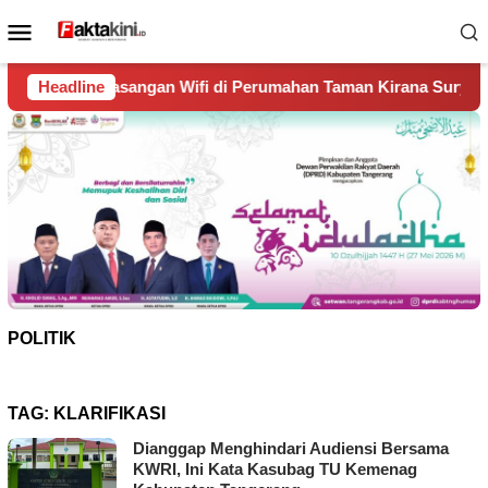
Loncat
Menu
ke
Mobile
konten
ngan Wifi di Perumahan Taman Kirana Surya Solear
Headline
Spa
POLITIK
TAG:
KLARIFIKASI
Dianggap Menghindari Audiensi Bersama
KWRI, Ini Kata Kasubag TU Kemenag