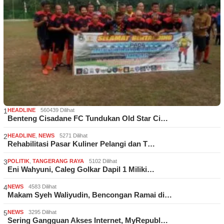
1
HEADLINE
560439 Dilihat
Benteng Cisadane FC Tundukan Old Star Ci…
2
HEADLINE
,
NEWS
5271 Dilihat
Rehabilitasi Pasar Kuliner Pelangi dan T…
3
POLITIK
,
TANGERANG RAYA
5102 Dilihat
Eni Wahyuni, Caleg Golkar Dapil 1 Miliki…
4
NEWS
4583 Dilihat
Makam Syeh Waliyudin, Bencongan Ramai di…
5
NEWS
3295 Dilihat
Sering Gangguan Akses Internet, MyRepubl…