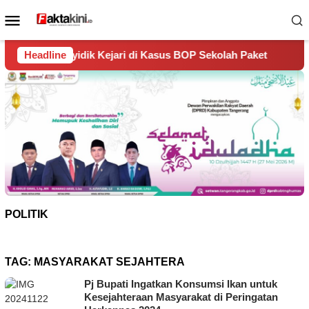
Loncat
Menu
ke
Mobile
konten
 Kejari di Kasus BOP Sekolah Paket
Headline
Dugaan Ratusan Juta
POLITIK
TAG:
MASYARAKAT SEJAHTERA
Pj Bupati Ingatkan Konsumsi Ikan untuk
Kesejahteraan Masyarakat di Peringatan