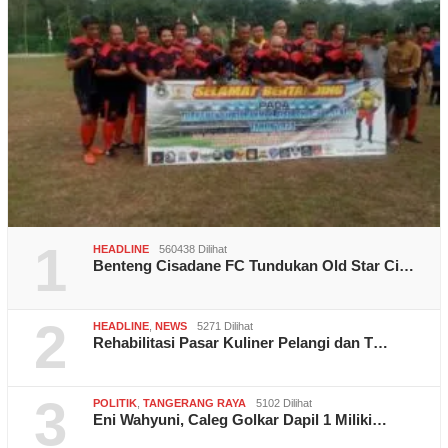
1
HEADLINE
560438 Dilihat
Benteng Cisadane FC Tundukan Old Star Ci…
2
HEADLINE
,
NEWS
5271 Dilihat
Rehabilitasi Pasar Kuliner Pelangi dan T…
3
POLITIK
,
TANGERANG RAYA
5102 Dilihat
Eni Wahyuni, Caleg Golkar Dapil 1 Miliki…