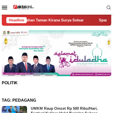
Loncat
Menu
ke
Mobile
konten
man Kirana Surya Solear
Headline
Spanyol Juara Piala Dunia 2026
POLITIK
TAG:
PEDAGANG
UMKM Raup Omzet Rp 500 Ribu/Hari,