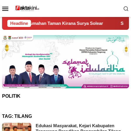
Loncat
Menu
ke
Mobile
konten
n Taman Kirana Surya Solear
Headline
Spanyol Juara Piala Dunia 
POLITIK
TAG:
TILANG
Edukasi Masyarakat, Kejari Kabupaten