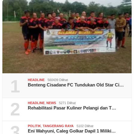
1
HEADLINE
560439 Dilihat
Benteng Cisadane FC Tundukan Old Star Ci…
2
HEADLINE
,
NEWS
5271 Dilihat
Rehabilitasi Pasar Kuliner Pelangi dan T…
3
POLITIK
,
TANGERANG RAYA
5102 Dilihat
Eni Wahyuni, Caleg Golkar Dapil 1 Miliki…