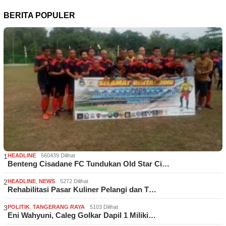
BERITA POPULER
1
HEADLINE
560439 Dilihat
Benteng Cisadane FC Tundukan Old Star Ci…
2
HEADLINE
,
NEWS
5272 Dilihat
Rehabilitasi Pasar Kuliner Pelangi dan T…
3
POLITIK
,
TANGERANG RAYA
5103 Dilihat
Eni Wahyuni, Caleg Golkar Dapil 1 Miliki…