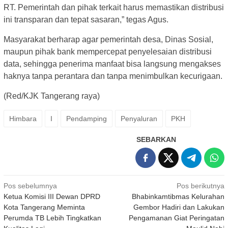
RT. Pemerintah dan pihak terkait harus memastikan distribusi
ini transparan dan tepat sasaran,” tegas Agus.
Masyarakat berharap agar pemerintah desa, Dinas Sosial,
maupun pihak bank mempercepat penyelesaian distribusi
data, sehingga penerima manfaat bisa langsung mengakses
haknya tanpa perantara dan tanpa menimbulkan kecurigaan.
(Red/KJK Tangerang raya)
Himbara
I
Pendamping
Penyaluran
PKH
SEBARKAN
Navigasi
Pos sebelumnya
Pos berikutnya
Ketua Komisi III Dewan DPRD
Bhabinkamtibmas Kelurahan
pos
Kota Tangerang Meminta
Gembor Hadiri dan Lakukan
Perumda TB Lebih Tingkatkan
Pengamanan Giat Peringatan