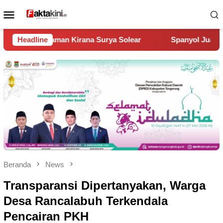
Loncat
Menu
ke
Mobile
konten
rya Solear
Headline
Spanyol Juara Piala Dunia 2026, Kalahkan Arg
Beranda
News
Transparansi Dipertanyakan, Warga
Desa Rancalabuh Terkendala
Pencairan PKH