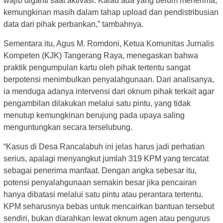
wajib diganti saat aktivasi. Kalau ada yang belum menerima,
kemungkinan masih dalam tahap upload dan pendistribusian
data dari pihak perbankan,” tambahnya.
Sementara itu, Agus M. Romdoni, Ketua Komunitas Jurnalis
Kompeten (KJK) Tangerang Raya, menegaskan bahwa
praktik pengumpulan kartu oleh pihak tertentu sangat
berpotensi menimbulkan penyalahgunaan. Dari analisanya,
ia menduga adanya intervensi dari oknum pihak terkait agar
pengambilan dilakukan melalui satu pintu, yang tidak
menutup kemungkinan berujung pada upaya saling
menguntungkan secara terselubung.
“Kasus di Desa Rancalabuh ini jelas harus jadi perhatian
serius, apalagi menyangkut jumlah 319 KPM yang tercatat
sebagai penerima manfaat. Dengan angka sebesar itu,
potensi penyalahgunaan semakin besar jika pencairan
hanya dibatasi melalui satu pintu atau perantara tertentu.
KPM seharusnya bebas untuk mencairkan bantuan tersebut
sendiri, bukan diarahkan lewat oknum agen atau pengurus