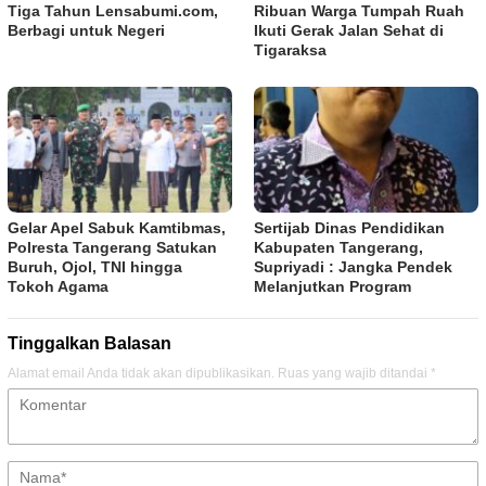
Tiga Tahun Lensabumi.com,
Ribuan Warga Tumpah Ruah
Berbagi untuk Negeri
Ikuti Gerak Jalan Sehat di
Tigaraksa
Gelar Apel Sabuk Kamtibmas,
Sertijab Dinas Pendidikan
Polresta Tangerang Satukan
Kabupaten Tangerang,
Buruh, Ojol, TNI hingga
Supriyadi : Jangka Pendek
Tokoh Agama
Melanjutkan Program
Tinggalkan Balasan
Alamat email Anda tidak akan dipublikasikan.
Ruas yang wajib ditandai
*