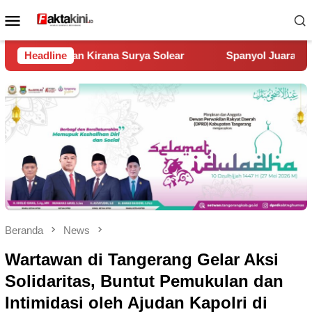
Loncat
Menu
ke
Mobile
konten
Solear
Headline
Spanyol Juara Piala Dunia 2026, Kalahkan Argenti
Beranda
News
Wartawan di Tangerang Gelar Aksi
Solidaritas, Buntut Pemukulan dan
Intimidasi oleh Ajudan Kapolri di