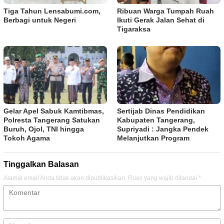
Tiga Tahun Lensabumi.com,
Ribuan Warga Tumpah Ruah
Berbagi untuk Negeri
Ikuti Gerak Jalan Sehat di
Tigaraksa
Gelar Apel Sabuk Kamtibmas,
Sertijab Dinas Pendidikan
Polresta Tangerang Satukan
Kabupaten Tangerang,
Buruh, Ojol, TNI hingga
Supriyadi : Jangka Pendek
Tokoh Agama
Melanjutkan Program
Tinggalkan Balasan
Alamat email Anda tidak akan dipublikasikan.
Ruas yang wajib ditandai
*