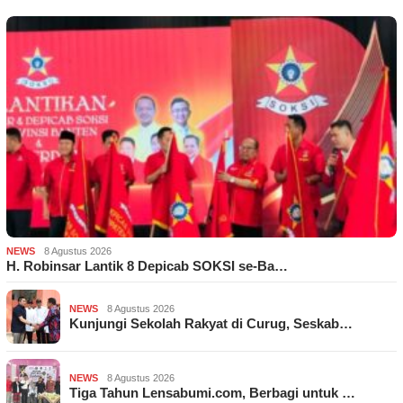
NEWS
8 Agustus 2026
H. Robinsar Lantik 8 Depicab SOKSI se-Ba…
NEWS
8 Agustus 2026
Kunjungi Sekolah Rakyat di Curug, Seskab…
NEWS
8 Agustus 2026
Tiga Tahun Lensabumi.com, Berbagi untuk …