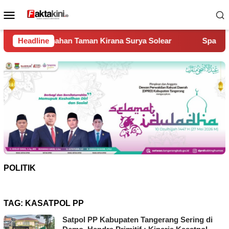
Loncat
Menu
ke
Mobile
konten
n Taman Kirana Surya Solear
Headline
Spanyol Juara Piala Dunia
POLITIK
TAG:
KASATPOL PP
Satpol PP Kabupaten Tangerang Sering di