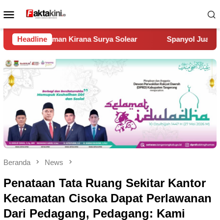
Loncat
Menu
ke
Mobile
konten
rya Solear
Headline
Spanyol Juara Piala Dunia 2026, Kalahkan Arg
Beranda
News
Penataan Tata Ruang Sekitar Kantor
Kecamatan Cisoka Dapat Perlawanan
Dari Pedagang, Pedagang: Kami