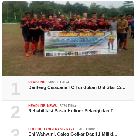
1
HEADLINE
560438 Dilihat
Benteng Cisadane FC Tundukan Old Star Ci…
2
HEADLINE
,
NEWS
5270 Dilihat
Rehabilitasi Pasar Kuliner Pelangi dan T…
3
POLITIK
,
TANGERANG RAYA
5101 Dilihat
Eni Wahyuni, Caleg Golkar Dapil 1 Miliki…