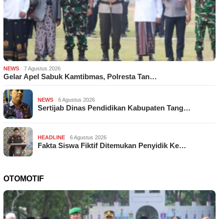
NEWS
7 Agustus 2026
Gelar Apel Sabuk Kamtibmas, Polresta Tan…
NEWS
6 Agustus 2026
Sertijab Dinas Pendidikan Kabupaten Tang…
HEADLINE
6 Agustus 2026
Fakta Siswa Fiktif Ditemukan Penyidik Ke…
OTOMOTIF